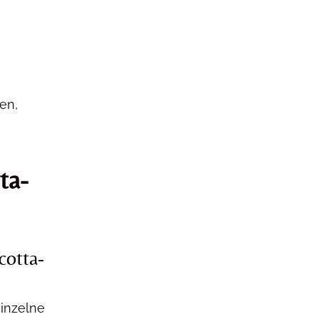
en,
ta-
cotta-
einzelne