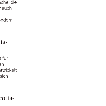
äche, die
er auch
n
sondern
ta-
 für
an
ntwickelt
 sich
cotta-