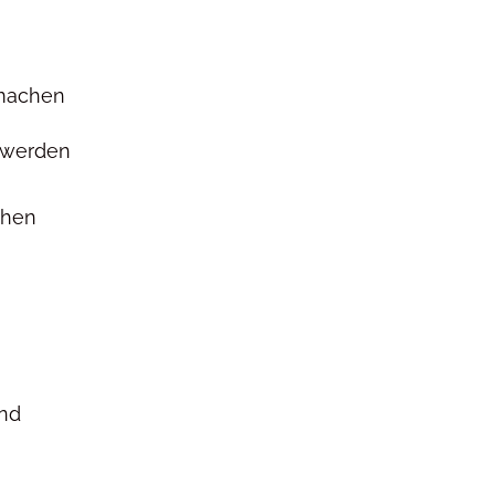
 machen
d werden
chen
und