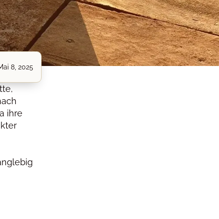
Mai 8, 2025
tte,
nach
a ihre
akter
anglebig