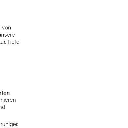
– von
 unsere
r, Tiefe
rten
onieren
und
ruhiger,