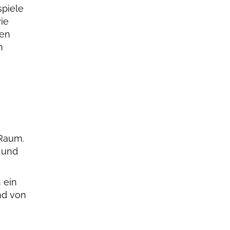
spiele
ie
ten
m
 Raum.
und
 ein
nd von