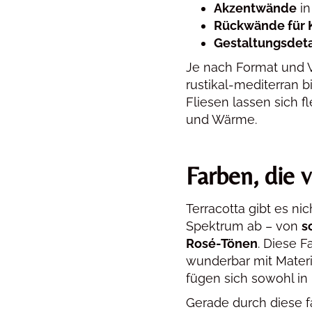
Akzentwände
in
Rückwände für 
Gestaltungsdeta
Je nach Format und V
rustikal-mediterran b
Fliesen lassen sich f
und Wärme.
Farben, die 
Terracotta gibt es ni
Spektrum ab – von
s
Rosé-Tönen
. Diese F
wunderbar mit Materi
fügen sich sowohl in 
Gerade durch diese f