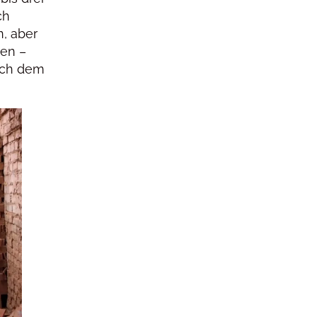
ch
n, aber
nen –
ach dem