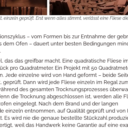
 einzeln geprüft. Erst wenn alles stimmt, verlässt eine Fliese di
ionszyklus – vom Formen bis zur Entnahme der geb
aus dem Ofen – dauert unter besten Bedingungen min
.
l, das das greifbar macht. Eine quadratische Fliese 
tück pro Quadratmeter. Ein Projekt mit 50 Quadratmet
en. Jede einzelne wird von Hand geformt – beide Sei
, geprüft. Dann wird jede Fliese einzeln im Regal zu
während des gesamten Trocknungsprozesses überwa
enn die Trocknung abgeschlossen ist, werden alle F
zofen eingelegt. Nach dem Brand und der langen
de einzeln entnommen, auf Qualität geprüft und von
t. Es wird nie die genaue bestellte Stückzahl produzie
rtigt, weil das Handwerk keine Garantie auf eine ex