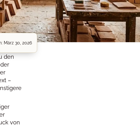
n:
März 30, 2026
zu den
oder
Der
ext –
ünstigere
iger
er
ruck von