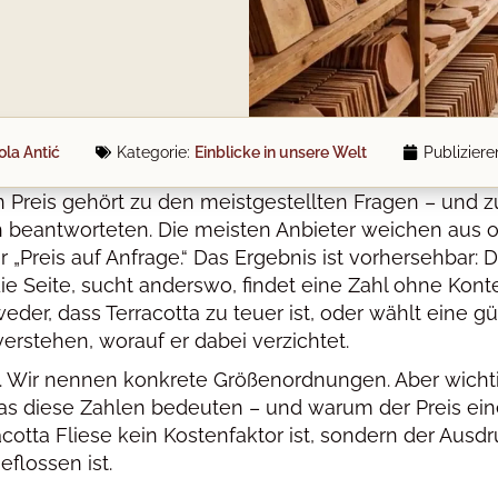
la Antić
Kategorie:
Einblicke in unsere Welt
Publiziere
en Preis gehört zu den meistgestellten Fragen – und 
 beantworteten. Die meisten Anbieter weichen aus 
r „Preis auf Anfrage.“ Das Ergebnis ist vorhersehbar: 
die Seite, sucht anderswo, findet eine Zahl ohne Kont
der, dass Terracotta zu teuer ist, oder wählt eine g
verstehen, worauf er dabei verzichtet.
rs. Wir nennen konkrete Größenordnungen. Aber wicht
was diese Zahlen bedeuten – und warum der Preis ein
cotta Fliese kein Kostenfaktor ist, sondern der Ausd
eflossen ist.