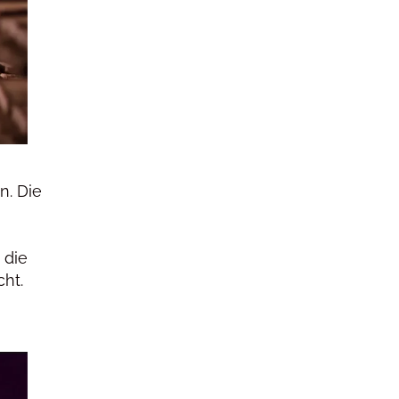
n. Die
 die
cht.