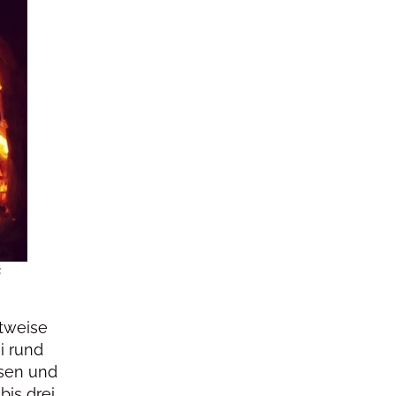
s
ttweise
i rund
ssen und
is drei