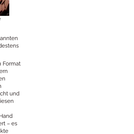
e
rannten
destens
im Format
ern
ten
m
cht und
liesen
 Hand
rt – es
akte