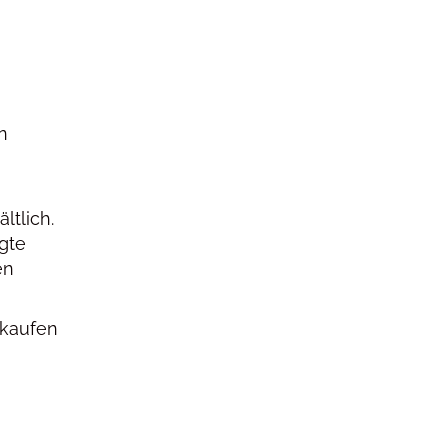
n
ltlich.
gte
en
s kaufen