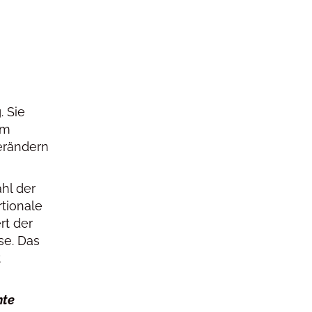
. Sie
um
verändern
hl der
tionale
rt der
se. Das
t
hte