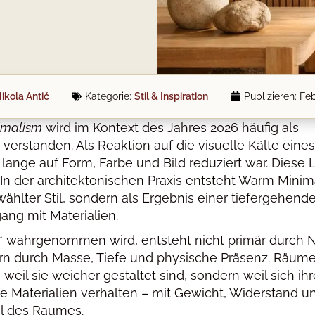
ikola Antić
Kategorie:
Stil & Inspiration
Publizieren:
Feb
imalism
wird im Kontext des Jahres 2026 häufig als
 verstanden. Als Reaktion auf die visuelle Kälte eines
lange auf Form, Farbe und Bild reduziert war. Diese 
. In der architektonischen Praxis entsteht Warm Mini
ählter Stil, sondern als Ergebnis einer tiefergehend
ng mit Materialien.
“ wahrgenommen wird, entsteht nicht primär durch
rn durch Masse, Tiefe und physische Präsenz. Räum
 weil sie weicher gestaltet sind, sondern weil sich ihr
e Materialien verhalten – mit Gewicht, Widerstand un
il des Raumes.