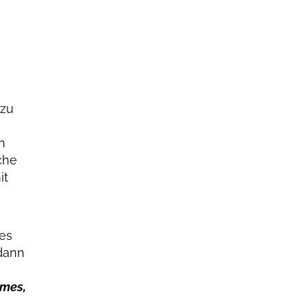
 zu
h
che
it
nes
dann
umes,