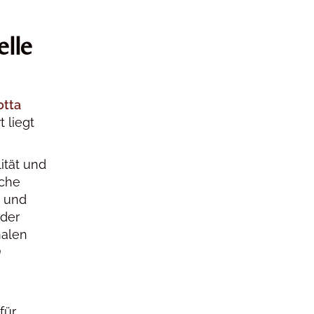
elle
otta
t liegt
ität und
sche
g und
 der
nalen
n
für