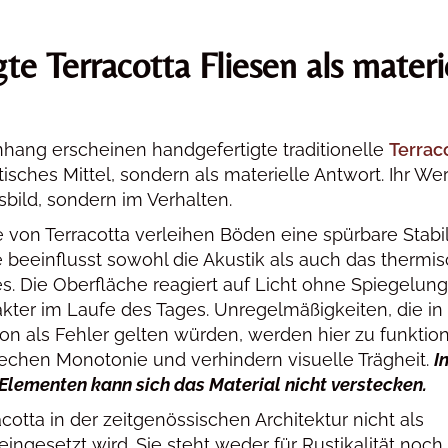
te Terracotta Fliesen als materi
ang erscheinen handgefertigte traditionelle
Terrac
stisches Mittel, sondern als materielle Antwort. Ihr Wer
bild, sondern im Verhalten.
 von Terracotta verleihen Böden eine spürbare Stabil
e beeinflusst sowohl die Akustik als auch das thermi
. Die Oberfläche reagiert auf Licht ohne Spiegelun
akter im Laufe des Tages. Unregelmäßigkeiten, die in
ion als Fehler gelten würden, werden hier zu funktio
rechen Monotonie und verhindern visuelle Trägheit.
I
lementen kann sich das Material nicht verstecken.
acotta in der zeitgenössischen Architektur nicht als
eingesetzt wird. Sie steht weder für Rustikalität noch 