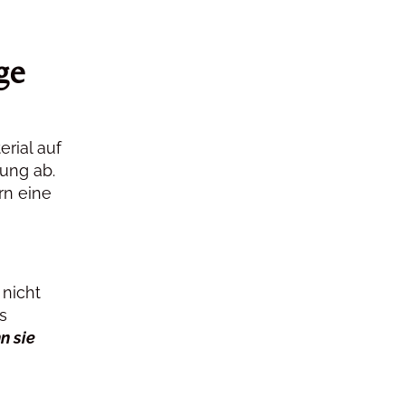
ge
erial auf
tung ab.
rn eine
m
 nicht
s
n sie