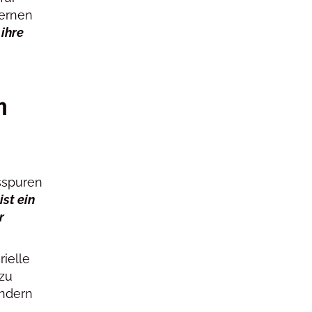
dernen
 ihre
n
sspuren
ist ein
r
rielle
 zu
ondern