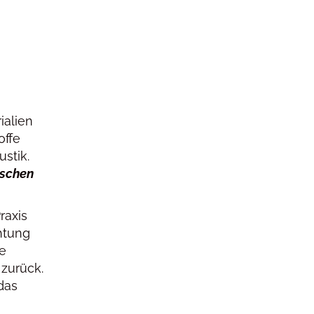
ialien
offe
stik.
ischen
raxis
htung
se
 zurück.
das