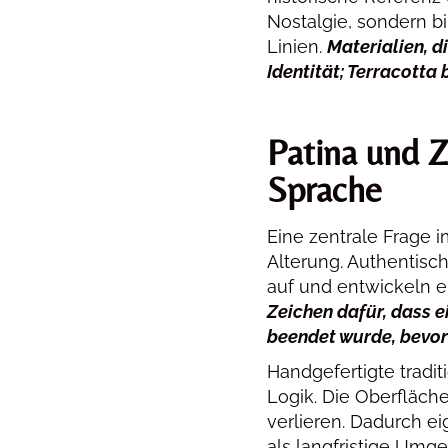
Nostalgie, sondern b
Linien.
Materialien, d
Identität; Terracotta 
Patina und Ze
Sprache
Eine zentrale Frage 
Alterung. Authentisc
auf und entwickeln e
Zeichen dafür, dass e
beendet wurde, bevor
Handgefertigte traditi
Logik. Die Oberfläch
verlieren. Dadurch ei
als langfristige Umg