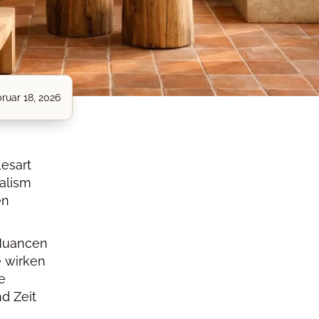
ruar 18, 2026
Lesart
malism
en
 Nuancen
e wirken
e
d Zeit